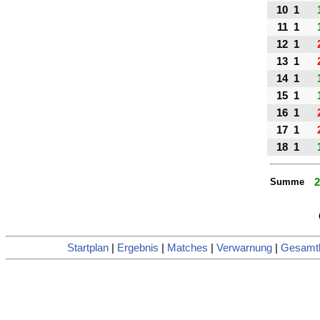
10
1
11
1
12
1
13
1
14
1
15
1
16
1
17
1
18
1
Summe
2
Startplan
|
Ergebnis
|
Matches
|
Verwarnung
|
Gesamtl