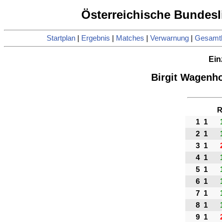
Österreichische Bundesl
Startplan
|
Ergebnis
|
Matches
|
Verwarnung
|
Gesamtl
Ein
Birgit Wagenh
R
1
1
2
1
3
1
4
1
5
1
6
1
7
1
8
1
9
1