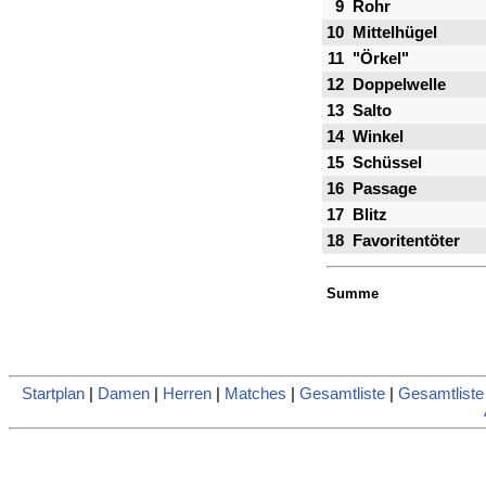
9
Rohr
10
Mittelhügel
11
"Örkel"
12
Doppelwelle
13
Salto
14
Winkel
15
Schüssel
16
Passage
17
Blitz
18
Favoritentöter
Summe
Startplan
|
Damen
|
Herren
|
Matches
|
Gesamtliste
|
Gesamtlist