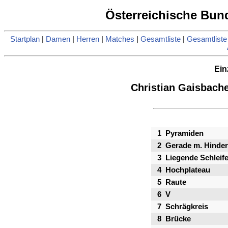
Österreichische Bund
Startplan
|
Damen
|
Herren
|
Matches
|
Gesamtliste
|
Gesamtlist
Ein
Christian Gaisbach
1
Pyramiden
2
Gerade m. Hinder
3
Liegende Schleif
4
Hochplateau
5
Raute
6
V
7
Schrägkreis
8
Brücke