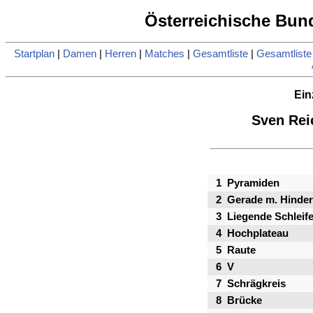
Österreichische Bund
Startplan
|
Damen
|
Herren
|
Matches
|
Gesamtliste
|
Gesamtlist
Ein
Sven Rei
1
Pyramiden
2
Gerade m. Hinder
3
Liegende Schleif
4
Hochplateau
5
Raute
6
V
7
Schrägkreis
8
Brücke