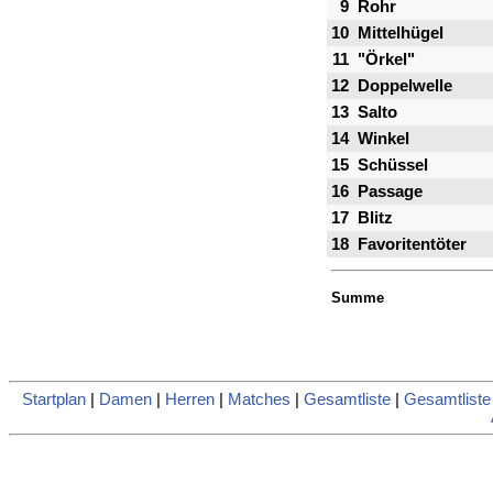
9
Rohr
10
Mittelhügel
11
"Örkel"
12
Doppelwelle
13
Salto
14
Winkel
15
Schüssel
16
Passage
17
Blitz
18
Favoritentöter
Summe
Startplan
|
Damen
|
Herren
|
Matches
|
Gesamtliste
|
Gesamtlist