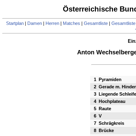
Österreichische Bund
Startplan
|
Damen
|
Herren
|
Matches
|
Gesamtliste
|
Gesamtlist
Ein
Anton Wechselberge
1
Pyramiden
2
Gerade m. Hinder
3
Liegende Schleif
4
Hochplateau
5
Raute
6
V
7
Schrägkreis
8
Brücke