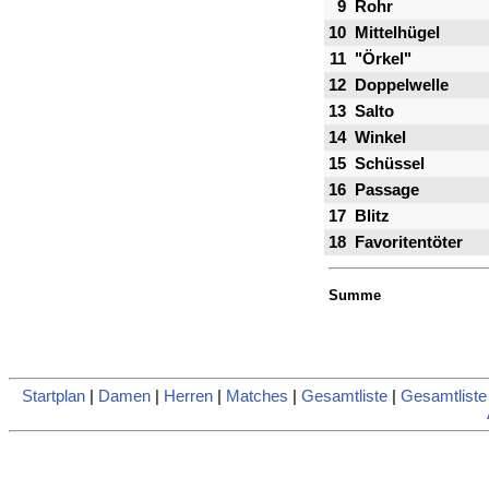
9
Rohr
10
Mittelhügel
11
"Örkel"
12
Doppelwelle
13
Salto
14
Winkel
15
Schüssel
16
Passage
17
Blitz
18
Favoritentöter
Summe
Startplan
|
Damen
|
Herren
|
Matches
|
Gesamtliste
|
Gesamtlist