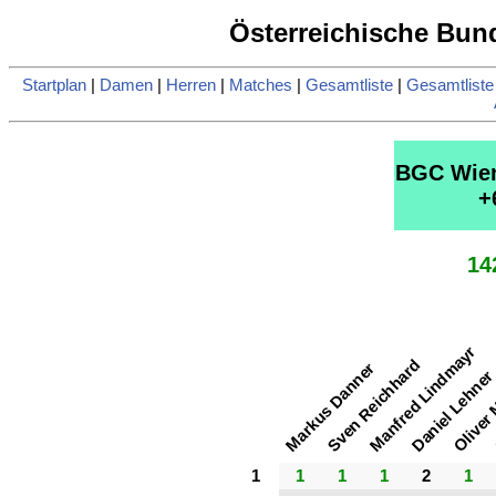
Österreichische Bund
Startplan
|
Damen
|
Herren
|
Matches
|
Gesamtliste
|
Gesamtlist
BGC Wie
+
14
Manfred Lindmayr
Oliver
Sven Reichhard
Markus Danner
Daniel Lehne
1
1
1
1
2
1