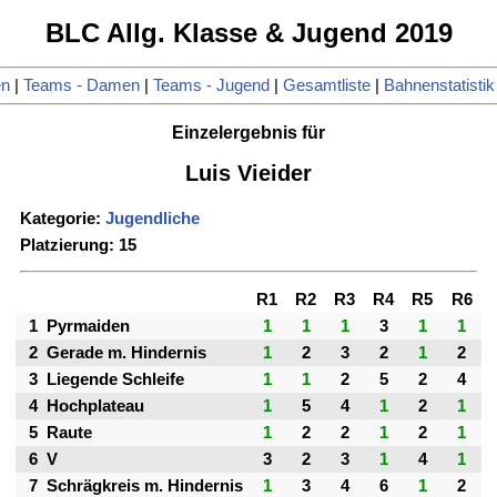
BLC Allg. Klasse & Jugend 2019
en
|
Teams - Damen
|
Teams - Jugend
|
Gesamtliste
|
Bahnenstatistik
Einzelergebnis für
Luis Vieider
Kategorie:
Jugendliche
Platzierung: 15
R1
R2
R3
R4
R5
R6
1
Pyrmaiden
1
1
1
3
1
1
2
Gerade m. Hindernis
1
2
3
2
1
2
3
Liegende Schleife
1
1
2
5
2
4
4
Hochplateau
1
5
4
1
2
1
5
Raute
1
2
2
1
2
1
6
V
3
2
3
1
4
1
7
Schrägkreis m. Hindernis
1
3
4
6
1
2