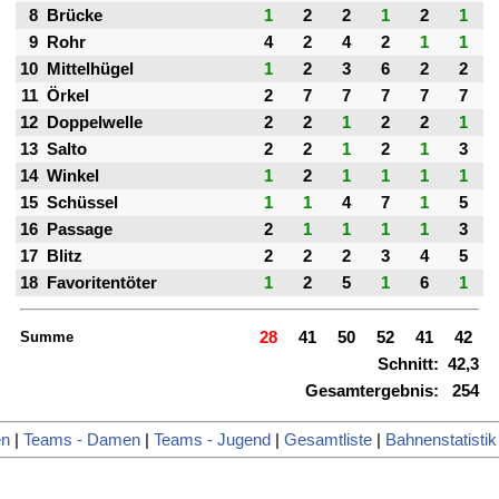
8
Brücke
1
2
2
1
2
1
9
Rohr
4
2
4
2
1
1
10
Mittelhügel
1
2
3
6
2
2
11
Örkel
2
7
7
7
7
7
12
Doppelwelle
2
2
1
2
2
1
13
Salto
2
2
1
2
1
3
14
Winkel
1
2
1
1
1
1
15
Schüssel
1
1
4
7
1
5
16
Passage
2
1
1
1
1
3
17
Blitz
2
2
2
3
4
5
18
Favoritentöter
1
2
5
1
6
1
Summe
28
41
50
52
41
42
Schnitt:
42,3
Gesamtergebnis:
254
en
|
Teams - Damen
|
Teams - Jugend
|
Gesamtliste
|
Bahnenstatistik