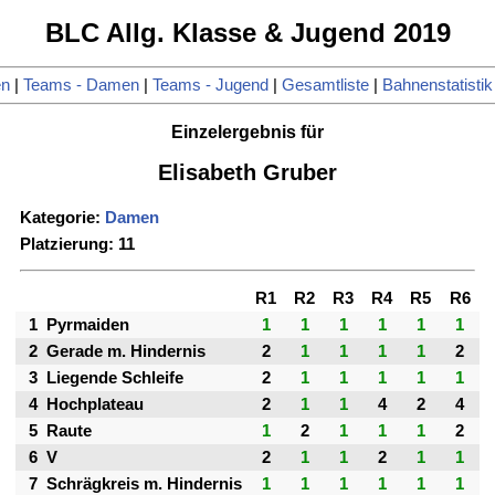
BLC Allg. Klasse & Jugend 2019
en
|
Teams - Damen
|
Teams - Jugend
|
Gesamtliste
|
Bahnenstatistik
Einzelergebnis für
Elisabeth Gruber
Kategorie:
Damen
Platzierung: 11
R1
R2
R3
R4
R5
R6
1
Pyrmaiden
1
1
1
1
1
1
2
Gerade m. Hindernis
2
1
1
1
1
2
3
Liegende Schleife
2
1
1
1
1
1
4
Hochplateau
2
1
1
4
2
4
5
Raute
1
2
1
1
1
2
6
V
2
1
1
2
1
1
7
Schrägkreis m. Hindernis
1
1
1
1
1
1