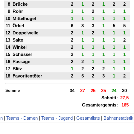
8
Brücke
2
1
2
1
2
2
9
Rohr
1
1
2
1
1
1
10
Mittelhügel
1
1
1
1
1
1
11
Örkel
6
3
3
1
5
5
12
Doppelwelle
2
1
2
1
1
1
13
Salto
2
1
1
1
1
2
14
Winkel
2
1
1
1
1
1
15
Schüssel
2
1
1
1
1
1
16
Passage
2
2
1
1
1
1
17
Blitz
1
2
2
2
1
1
18
Favoritentöter
2
5
2
3
1
2
Summe
34
27
25
25
24
30
Schnitt:
27,5
Gesamtergebnis:
165
en
|
Teams - Damen
|
Teams - Jugend
|
Gesamtliste
|
Bahnenstatistik